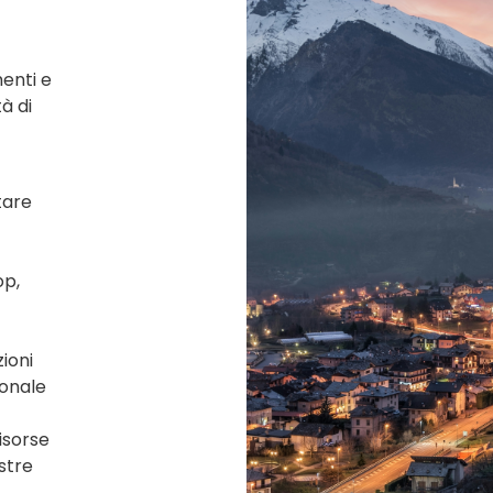
menti e
tà di
tare
op,
zioni
ionale
isorse
stre