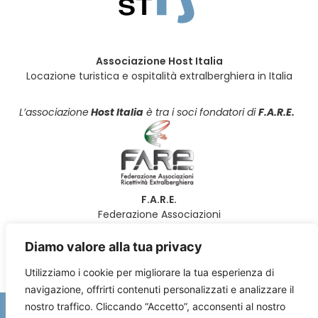
Associazione Host Italia
Locazione turistica e ospitalità extralberghiera in Italia
L’associazione
Host Italia
è tra i soci fondatori di
F.A.R.E.
F.A.R.E.
Federazione Associazioni
Ricettività Extralberghiera
Diamo valore alla tua privacy
Utilizziamo i cookie per migliorare la tua esperienza di
navigazione, offrirti contenuti personalizzati e analizzare il
nostro traffico. Cliccando “Accetto”, acconsenti al nostro
Copyright © Associazione Host Italia - C.F. 97805650013 -